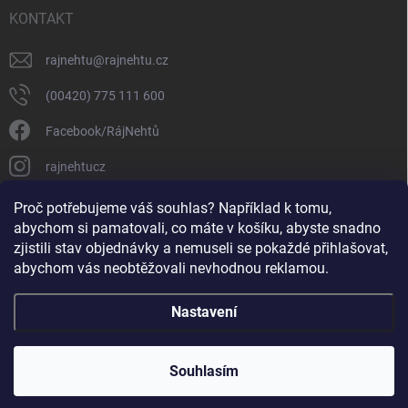
KONTAKT
rajnehtu
@
rajnehtu.cz
(00420) 775 111 600
Facebook/RájNehtů
rajnehtucz
https://www.youtube.com/@RajnehtuCzc
Proč potřebujeme váš souhlas? Například k tomu,
abychom si pamatovali, co máte v košíku, abyste snadno
zjistili stav objednávky a nemuseli se pokaždé přihlašovat,
abychom vás neobtěžovali nevhodnou reklamou.
Nastavení
Copyright 2026
Ráj nehtů
. Všechna práva vyhrazena.
Souhlasím
Vytvořil Shoptet