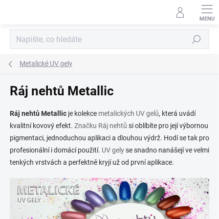
Přejít
na
obsah
Hledat
Metalické UV gely
Ráj nehtů Metallic
Ráj nehtů Metallic
je kolekce
metalických UV gelů
, která uvádí
kvalitní kovový efekt.
Značku Ráj nehtů
si oblíbíte pro její výbornou
pigmentaci, jednoduchou aplikaci a dlouhou výdrž. Hodí se tak pro
profesionální i domácí použití.
UV gely
se snadno nanášejí ve velmi
tenkých vrstvách a perfektně kryjí už od první aplikace.