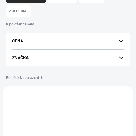
z
e
ABECEDNĚ
n
í
8
položek celkem
p
r
CENA
o
d
u
ZNAČKA
k
t
ů
Položek k zobrazení:
8
V
ý
225067
p
i
s
p
r