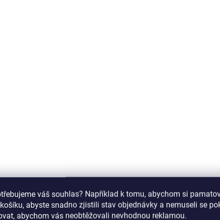
antialergenní, veganské a
šetrné k nehtům!
IN5030
SKLADEM
S
(>5 KS)
Inveray PolyShape
Inveray Nail Prep
Liquid 500 ml
equalizing dehydr
otřebujeme váš souhlas? Například k tomu, abychom si pamatova
198 Kč
149 Kč
košíku, abyste snadno zjistili stav objednávky a nemuseli se p
164 Kč bez DPH
123 Kč bez DPH
šovat, abychom vás neobtěžovali nevhodnou reklamou.