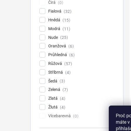
Čirá
0
Fialová
32
Hnědá
15
Modrá
11
Nude
25
Oranžová
6
Průhledná
6
Růžová
57
Stříbrná
4
Šedá
3
Zelená
7
Zlatá
4
Žlutá
4
Proč p
Vícebarevná
0
máte v 
přihla