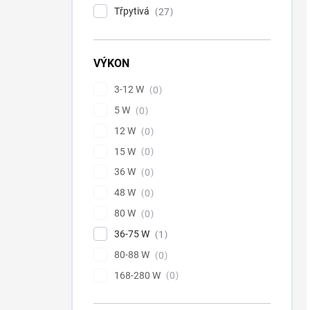
Třpytivá
27
VÝKON
3-12 W
0
5 W
0
12 W
0
15 W
0
36 W
0
48 W
0
80 W
0
36-75 W
1
80-88 W
0
168-280 W
0