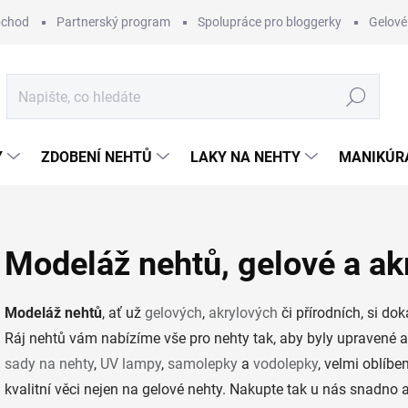
bchod
Partnerský program
Spolupráce pro bloggerky
Gelové
Hledat
Y
ZDOBENÍ NEHTŮ
LAKY NA NEHTY
MANIKÚRA
Modeláž nehtů, gelové a ak
Modeláž nehtů
, ať už
gelových
,
akrylových
či přírodních, si do
Ráj nehtů vám nabízíme vše pro nehty tak, aby byly upravené 
sady na nehty
,
UV lampy
,
samolepky
a
vodolepky
, velmi oblíb
kvalitní věci nejen na gelové nehty. Nakupte tak u nás snadno 