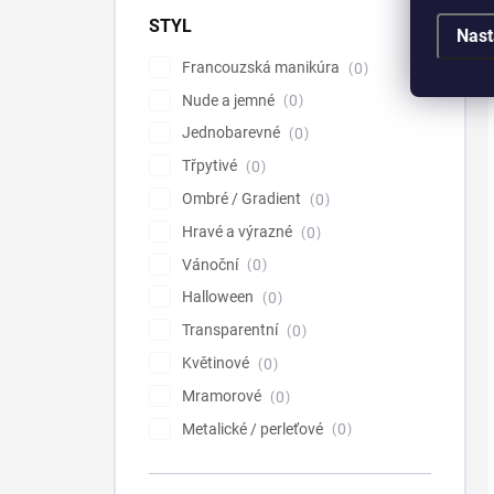
STYL
Nast
Francouzská manikúra
0
Nude a jemné
0
Jednobarevné
0
Třpytivé
0
Ombré / Gradient
0
Hravé a výrazné
0
Vánoční
0
Halloween
0
Transparentní
0
Květinové
0
Mramorové
0
Metalické / perleťové
0