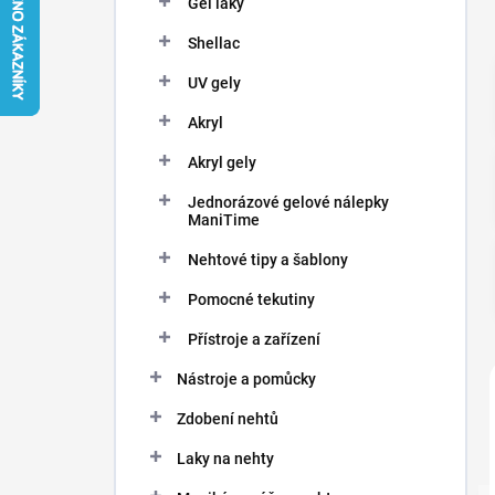
Gel laky
í
p
Shellac
a
n
UV gely
e
Akryl
l
Akryl gely
Jednorázové gelové nálepky
ManiTime
Nehtové tipy a šablony
Pomocné tekutiny
Přístroje a zařízení
Nástroje a pomůcky
Zdobení nehtů
Laky na nehty