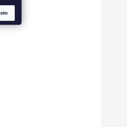
Do košíku
asím
Hybridní podkladová báze
Natural Vibes CASHMERE.
ovou
Antialergenní, veganské a
ipravit
šetrné složení bez 13
škodlivých složek.
na na
IN5010
IN3001