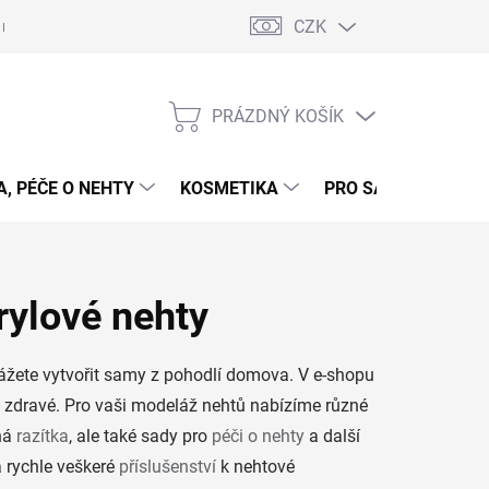
CZK
 nehty - postup
Gelové nehty - postup - šablony
Obchodní podmí
PRÁZDNÝ KOŠÍK
NÁKUPNÍ
KOŠÍK
, PÉČE O NEHTY
KOSMETIKA
PRO SALONY
P
rylové nehty
kážete vytvořit samy z pohodlí domova. V e-shopu
a zdravé. Pro vaši modeláž nehtů nabízíme různé
ená
razítka
, ale také sady pro
péči o nehty
a další
a rychle veškeré
příslušenství
k nehtové