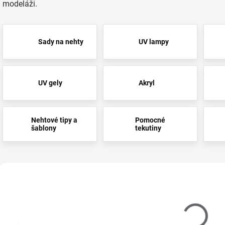
modeláži.
Sady na nehty
UV lampy
UV gely
Akryl
Nehtové tipy a
Pomocné
šablony
tekutiny
Vybráno pro vás