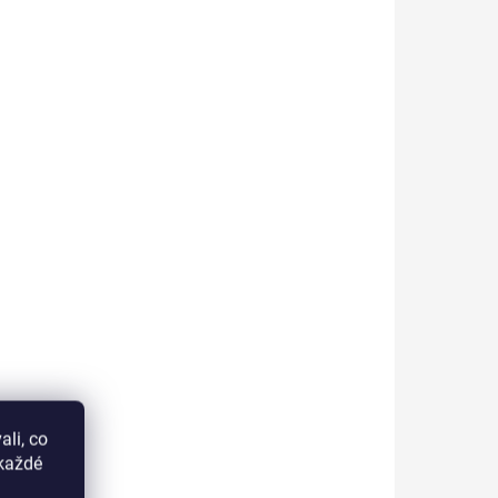
IN1031
IN2005
SKLADEM
KLADEM
(4 KS)
(>5 KS)
Inveray UV/LED Base
 pH
Coat Natural Vibes
ator
CASHMERE
li, co
380 Kč
okaždé
314 Kč bez DPH