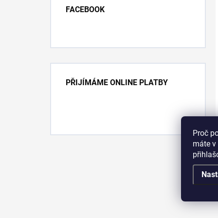
FACEBOOK
PŘIJÍMÁME ONLINE PLATBY
Proč p
máte v 
přihla
Nast