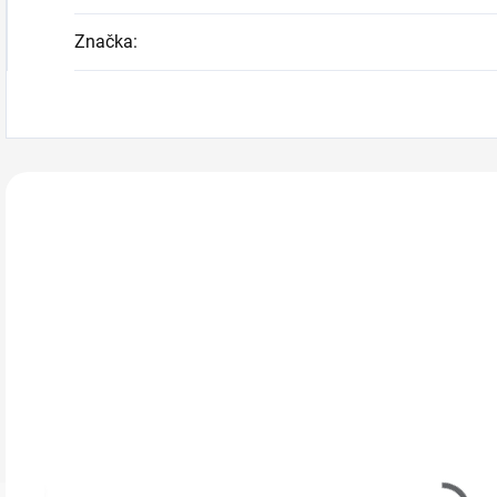
Značka
:
Zákazníci také n
225068
224047
Ráj nehtů
Ráj nehtů
R
Barevný UV
Barevný UV
B