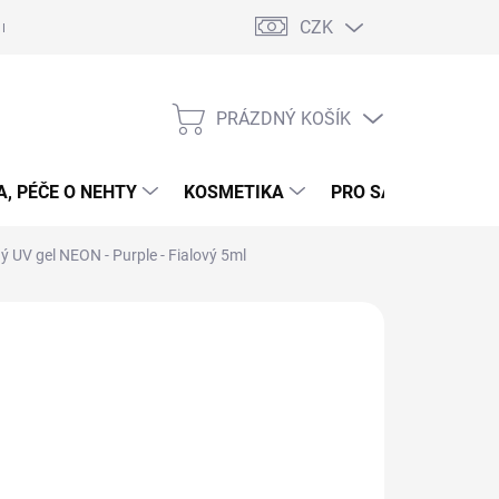
CZK
 nehty - postup
Gelové nehty - postup - šablony
Obchodní podmí
PRÁZDNÝ KOŠÍK
NÁKUPNÍ
KOŠÍK
, PÉČE O NEHTY
KOSMETIKA
PRO SALONY
P
ý UV gel NEON - Purple - Fialový 5ml
 NEHTŮ
09 Kč
ná
LADEM
(5 KS)
:
EME DORUČIT