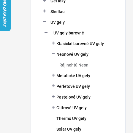
Gel laky
í
p
Shellac
a
n
UV gely
e
UV gely barevné
l
Klasické barevné UV gely
Neonové UV gely
Ráj nehtů Neon
Metalické UV gely
Perleťové UV gely
Pastelové UV gely
Glitrové UV gely
Thermo UV gely
Solar UV gely